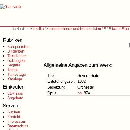
Navigation:
Klassika
/
Komponistinnen und Komponisten
/
E
/
Edward Elgar
Rubriken
Komponisten
Dirigenten
Textdichter
Gattungen
Allgemeine Angaben zum Werk:
Begriffe
Tempi
Jahrestage
Titel:
Severn Suite
Kataloge
Entstehungszeit:
1932
Einkaufen
Besetzung:
Orchester
Opus:
op.
87a
CD-Tipps
Angebote
Service
Suchen
Kontakt
Impressum
Datenschutz