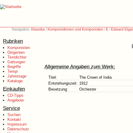
Navigation:
Klassika
/
Komponistinnen und Komponisten
/
E
/
Edward Elgar
Rubriken
Komponisten
Dirigenten
Textdichter
Gattungen
Allgemeine Angaben zum Werk:
Begriffe
Tempi
Jahrestage
Titel:
The Crown of India
Kataloge
Entstehungszeit:
1912
Einkaufen
Besetzung:
Orchester
CD-Tipps
Angebote
Service
Suchen
Kontakt
Impressum
Datenschutz