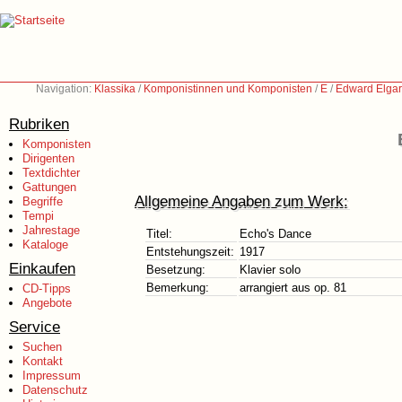
Navigation:
Klassika
/
Komponistinnen und Komponisten
/
E
/
Edward Elgar
Rubriken
Komponisten
Dirigenten
Textdichter
Gattungen
Allgemeine Angaben zum Werk:
Begriffe
Tempi
Jahrestage
Titel:
Echo's Dance
Kataloge
Entstehungszeit:
1917
Einkaufen
Besetzung:
Klavier solo
Bemerkung:
arrangiert aus op. 81
CD-Tipps
Angebote
Service
Suchen
Kontakt
Impressum
Datenschutz