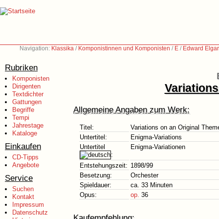
Navigation:
Klassika
/
Komponistinnen und Komponisten
/
E
/
Edward Elgar
Rubriken
Komponisten
Variation
Dirigenten
Textdichter
Gattungen
Allgemeine Angaben zum Werk:
Begriffe
Tempi
Jahrestage
Titel:
Variations on an Original Them
Kataloge
Untertitel:
Enigma-Variations
Einkaufen
Untertitel
Enigma-Variationen
:
CD-Tipps
Angebote
Entstehungszeit:
1898/99
Besetzung:
Orchester
Service
Spieldauer:
ca. 33 Minuten
Suchen
Opus:
op.
36
Kontakt
Impressum
Datenschutz
Kaufempfehlung: