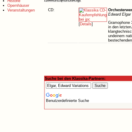
Historie
Opernhäuser
CD:
Orchesterwe
Veranstaltungen
Edward Elgar 
Gramophone 3/
[
Details
]
in den letzte
klangtechnisc
undeinem natü
bestechenden 
Suche bei den Klassika-Partnern:
Benutzerdefinierte Suche