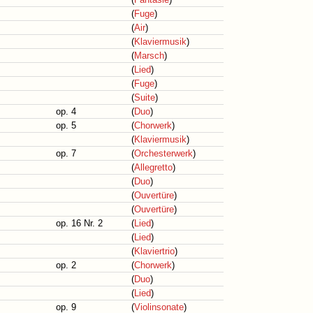
(
Fuge
)
(
Air
)
(
Klaviermusik
)
(
Marsch
)
(
Lied
)
(
Fuge
)
(
Suite
)
op. 4
(
Duo
)
op. 5
(
Chorwerk
)
(
Klaviermusik
)
op. 7
(
Orchesterwerk
)
(
Allegretto
)
(
Duo
)
(
Ouvertüre
)
(
Ouvertüre
)
op. 16 Nr. 2
(
Lied
)
(
Lied
)
(
Klaviertrio
)
op. 2
(
Chorwerk
)
(
Duo
)
(
Lied
)
op. 9
(
Violinsonate
)