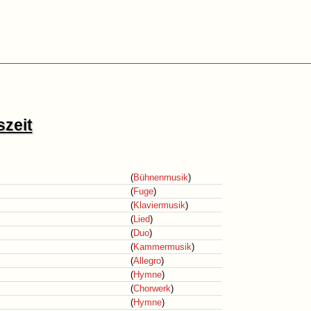
szeit
(
Bühnenmusik
)
(
Fuge
)
(
Klaviermusik
)
(
Lied
)
(
Duo
)
(
Kammermusik
)
(
Allegro
)
(
Hymne
)
(
Chorwerk
)
(
Hymne
)