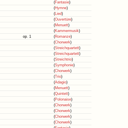
(
Fantasie
)
(
Hymne
)
(
Lied
)
(
Ouvertüre
)
(
Menuett
)
(
Kammermusik
)
op. 1
(
Romanze
)
(
Chorwerk
)
(
Streichquartett
)
(
Streichquartett
)
(
Streichtrio
)
(
Symphonie
)
(
Chorwerk
)
(
Trio
)
(
Adagio
)
(
Menuett
)
(
Quintett
)
(
Polonaise
)
(
Chorwerk
)
(
Chorwerk
)
(
Chorwerk
)
(
Chorwerk
)
(
Fantasie
)