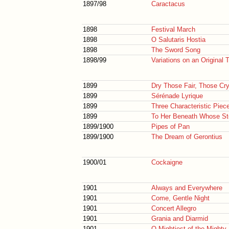
1897/98
Caractacus
1898
Festival March
1898
O Salutaris Hostia
1898
The Sword Song
1898/99
Variations on an Original
1899
Dry Those Fair, Those Cr
1899
Sérénade Lyrique
1899
Three Characteristic Piec
1899
To Her Beneath Whose St
1899/1900
Pipes of Pan
1899/1900
The Dream of Gerontius
1900/01
Cockaigne
1901
Always and Everywhere
1901
Come, Gentle Night
1901
Concert Allegro
1901
Grania and Diarmid
1901
O Mightiest of the Mighty