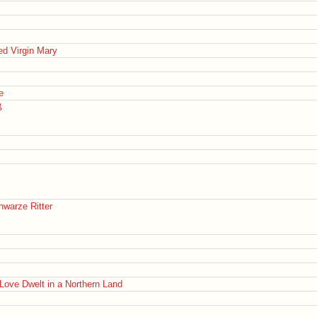
ed Virgin Mary
e
ß
hwarze Ritter
ove Dwelt in a Northern Land