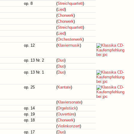
op. 8
(
Streichquartett
)
(
Lied
)
(
Chorwerk
)
(
Chorwerk
)
(
Streichquartett
)
(
Lied
)
(
Orchesterwerk
)
op. 12
(
Klaviermusik
)
op. 13 Nr. 2
(
Duo
)
(
Duo
)
op. 13 Nr. 1
(
Duo
)
op. 25
(
Kantate
)
(
Klaviersonate
)
op. 14
(
Orgelstück
)
op. 19
(
Ouvertüre
)
op. 18
(
Chorwerk
)
(
Violinkonzert
)
op. 17
(
Duo
)