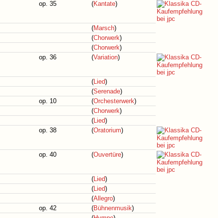
op. 35
(
Kantate
)
(
Marsch
)
(
Chorwerk
)
(
Chorwerk
)
op. 36
(
Variation
)
(
Lied
)
(
Serenade
)
op. 10
(
Orchesterwerk
)
(
Chorwerk
)
(
Lied
)
op. 38
(
Oratorium
)
op. 40
(
Ouvertüre
)
(
Lied
)
(
Lied
)
(
Allegro
)
op. 42
(
Bühnenmusik
)
(
Hymne
)