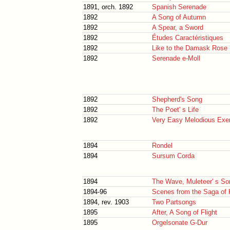
1891, orch. 1892
Spanish Serenade
1892
A Song of Autumn
1892
A Spear, a Sword
1892
Études Caractéristiques
1892
Like to the Damask Rose
1892
Serenade e-Moll
1892
Shepherd's Song
1892
The Poet' s Life
1892
Very Easy Melodious Exerc
1894
Rondel
1894
Sursum Corda
1894
The Wave, Muleteer' s So
1894-96
Scenes from the Saga of 
1894, rev. 1903
Two Partsongs
1895
After, A Song of Flight
1895
Orgelsonate G-Dur