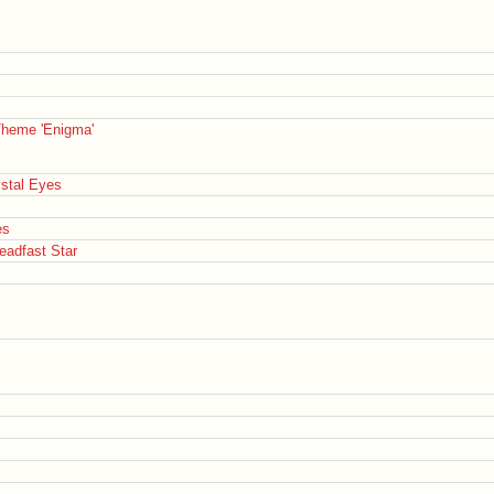
 Theme 'Enigma'
ystal Eyes
es
eadfast Star