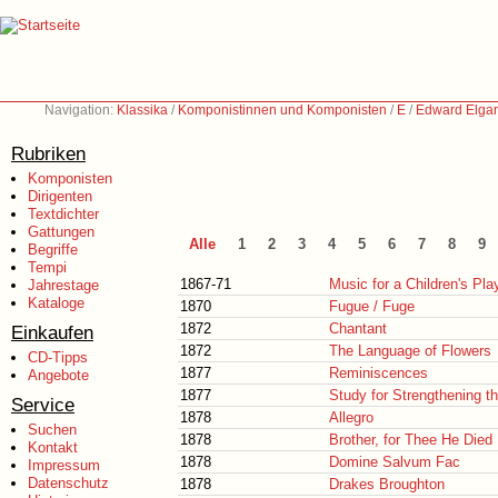
Navigation:
Klassika
/
Komponistinnen und Komponisten
/
E
/
Edward Elgar
Rubriken
Komponisten
Dirigenten
Textdichter
Gattungen
Alle
1
2
3
4
5
6
7
8
9
Begriffe
Tempi
1867-71
Music for a Children's Pla
Jahrestage
Kataloge
1870
Fugue / Fuge
1872
Chantant
Einkaufen
1872
The Language of Flowers
CD-Tipps
1877
Reminiscences
Angebote
1877
Study for Strengthening th
Service
1878
Allegro
Suchen
1878
Brother, for Thee He Died
Kontakt
1878
Domine Salvum Fac
Impressum
Datenschutz
1878
Drakes Broughton