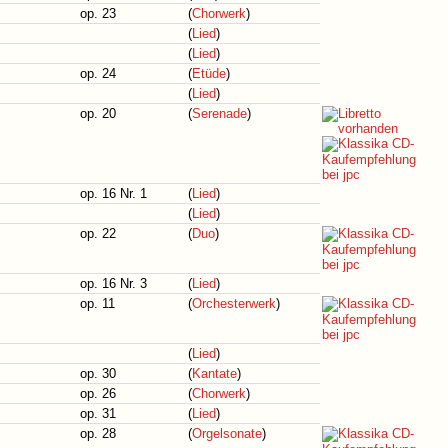
op. 23
(
Chorwerk
)
(
Lied
)
(
Lied
)
op. 24
(
Etüde
)
(
Lied
)
op. 20
(
Serenade
)
op. 16 Nr. 1
(
Lied
)
(
Lied
)
op. 22
(
Duo
)
op. 16 Nr. 3
(
Lied
)
op. 11
(
Orchesterwerk
)
(
Lied
)
op. 30
(
Kantate
)
op. 26
(
Chorwerk
)
op. 31
(
Lied
)
op. 28
(
Orgelsonate
)