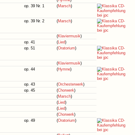
op. 39 Nr. 1
(
Marsch
)
op. 39 Nr. 2
(
Marsch
)
(
Klaviermusik
)
op. 41
(
Lied
)
op. 51
(
Oratorium
)
(
Klaviermusik
)
op. 44
(
Hymne
)
op. 43
(
Orchesterwerk
)
op. 45
(
Chorwerk
)
(
Marsch
)
(
Lied
)
(
Lied
)
(
Chorwerk
)
op. 49
(
Oratorium
)