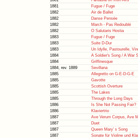
1881
Fugue / Fuge
1882
Air de Ballet
1882
Danse Pensée
1882
March - Pas Redoublé
1882
O Salutaris Hostia
1883
Fugue / Fuge
1883
Suite D-Dur
1883
Un Idylle, Pastourelle, Vire
1884
A Soldier's Song / A War 
1884
Griffinesque
1884, rev. 1889
Sevillana
1885
Allegretto on G-E-D-G-E
1885
Gavotte
1885
Scottish Overture
1885
The Lakes
1885
Through the Long Days
1886
Is She Not Passing Fair?
1886
Klaviertrio
1887
Ave Verum Corpus, Ave Ma
1887
Duet
1887
Queen Mary' s Song
1887
Sonate für Violine und Kla