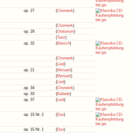
op. 27
(
Chorwerk
)
(
Chorwerk
)
op. 29
(
Oratorium
)
(
Tanz
)
op. 32
(
Marsch
)
(
Chorwerk
)
(
Lied
)
op. 21
(
Menuett
)
(
Menuett
)
(
Lied
)
op. 34
(
Chorwerk
)
op. 33
(
Ballade
)
op. 37
(
Lied
)
op. 15 Nr. 2
(
Duo
)
op. 15 Nr. 1
(
Duo
)