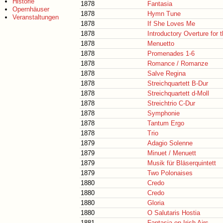
Historie
1878
Fantasia
Opernhäuser
1878
Hymn Tune
Veranstaltungen
1878
If She Loves Me
1878
Introductory Overture for 
1878
Menuetto
1878
Promenades 1-6
1878
Romance / Romanze
1878
Salve Regina
1878
Streichquartett B-Dur
1878
Streichquartett d-Moll
1878
Streichtrio C-Dur
1878
Symphonie
1878
Tantum Ergo
1878
Trio
1879
Adagio Solenne
1879
Minuet / Menuett
1879
Musik für Bläserquintett
1879
Two Polonaises
1880
Credo
1880
Credo
1880
Gloria
1880
O Salutaris Hostia
1881
Fantasia on Irish Airs