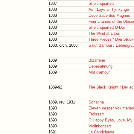
1887
Streichquartett
1888
As I Laye a-Thynkynge
1888
Ecce Sacerdos Magnus
1888
Four Litanies of the Bless
1888
Streichquartett D-Dur
1888
The Wind at Dawn
1888
Three Pieces / Drei Stück
1888, orch. 1888
Salut d'amour / Liebesgru
1889
Bizarrerie
1889
Liebesahnung
1889
Mot d'amour
1889-92
The Black Knight / Der sc
1889, rev. 1931
Sonatina
1890
Eleven Vesper Voluntaries
1890
Froissart
1890
O Happy Eyes, Love, My L
1890
Violinkonzert
1891
La Capricieuse