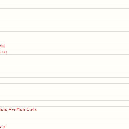
lai
Song
ria, Ave Maris Stella
vier