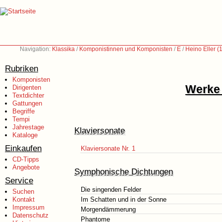
Navigation:
Klassika
/
Komponistinnen und Komponisten
/
E
/
Heino Eller 
Rubriken
Komponisten
Werke 
Dirigenten
Textdichter
Gattungen
Begriffe
Tempi
Jahrestage
Klaviersonate
Kataloge
Einkaufen
Klaviersonate Nr. 1
CD-Tipps
Angebote
Symphonische Dichtungen
Service
Die singenden Felder
Suchen
Kontakt
Im Schatten und in der Sonne
Impressum
Morgendämmerung
Datenschutz
Phantome