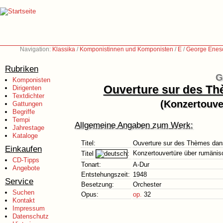
Navigation:
Klassika
/
Komponistinnen und Komponisten
/
E
/
George Enes
Rubriken
G
Komponisten
Ouverture sur des Th
Dirigenten
Textdichter
(Konzertouve
Gattungen
Begriffe
Tempi
Allgemeine Angaben zum Werk:
Jahrestage
Kataloge
Titel:
Ouverture sur des Thèmes dans
Einkaufen
Konzertouvertüre über rumäni
Titel
:
CD-Tipps
Tonart:
A-Dur
Angebote
Entstehungszeit:
1948
Service
Besetzung:
Orchester
Suchen
Opus:
op.
32
Kontakt
Impressum
Datenschutz