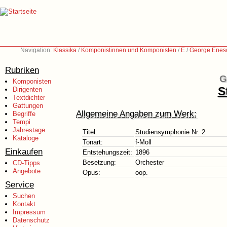
Navigation:
Klassika
/
Komponistinnen und Komponisten
/
E
/
George Enes
Rubriken
G
Komponisten
S
Dirigenten
Textdichter
Gattungen
Allgemeine Angaben zum Werk:
Begriffe
Tempi
Jahrestage
Titel:
Studiensymphonie Nr. 2
Kataloge
Tonart:
f-Moll
Einkaufen
Entstehungszeit:
1896
Besetzung:
Orchester
CD-Tipps
Angebote
Opus:
oop.
Service
Suchen
Kontakt
Impressum
Datenschutz