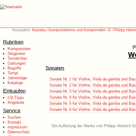
Navigation:
Klassika
/
Komponistinnen und Komponisten
/
E
/
Philipp Heinr
Rubriken
P
Komponisten
We
Dirigenten
Textdichter
Gattungen
Sonaten
Begriffe
Tempi
Jahrestage
Sonate Nr. 1 für Violine, Viola da gamba und Ba
Kataloge
Sonate Nr. 2 für Violine, Viola da gamba und Ba
Einkaufen
Sonate Nr. 3 für Violine, Viola da gamba und Ba
Sonate Nr. 4 für Violine, Viola da gamba und Ba
CD-Tipps
Angebote
Sonate Nr. 5 für Violine, Viola da gamba und Ba
Sonate Nr. 6 für Violine, Viola da gamba und Ba
Service
Suchen
Kontakt
Die Auflistung der Werke von Philipp Heinrich E
Impressum
Datenschutz