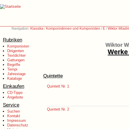
Navigation:
Klassika
/
Komponistinnen und Komponisten
/
E
/
Wiktor Wladi
Rubriken
Wiktor W
Komponisten
Werke 
Dirigenten
Textdichter
Gattungen
Begriffe
Tempi
Jahrestage
Quintette
Kataloge
Einkaufen
Quintett Nr. 1
CD-Tipps
Angebote
Service
Quintett Nr. 2
Suchen
Kontakt
Impressum
Datenschutz