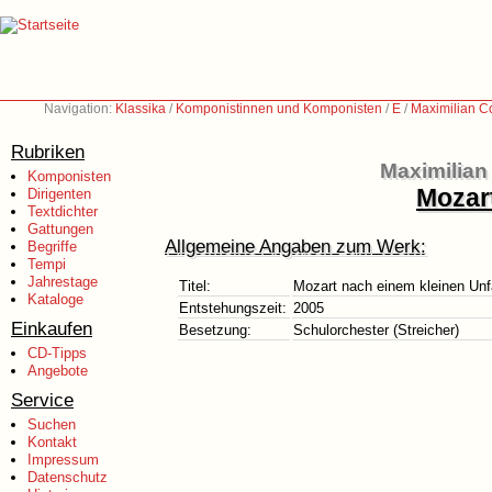
Navigation:
Klassika
/
Komponistinnen und Komponisten
/
E
/
Maximilian C
Rubriken
Maximilian
Komponisten
Mozart
Dirigenten
Textdichter
Gattungen
Allgemeine Angaben zum Werk:
Begriffe
Tempi
Jahrestage
Titel:
Mozart nach einem kleinen Unfa
Kataloge
Entstehungszeit:
2005
Einkaufen
Besetzung:
Schulorchester (Streicher)
CD-Tipps
Angebote
Service
Suchen
Kontakt
Impressum
Datenschutz