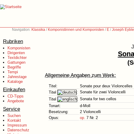
Navigation:
Klassika
/
Komponistinnen und Komponisten
/
E
/
Joseph Eyble
Rubriken
J
Komponisten
Sona
Dirigenten
Textdichter
(S
Gattungen
Begriffe
Tempi
Allgemeine Angaben zum Werk:
Jahrestage
Kataloge
Titel:
Sonate pour deux Violoncelles
Einkaufen
Sonate für zwei Violoncelli
Titel
:
CD-Tipps
Sonata for two cellos
Titel
:
Angebote
Tonart:
d-Moll
Service
Besetzung:
2 Violoncelli
Suchen
Opus:
op.
7 Nr. 2
Kontakt
Impressum
Datenschutz