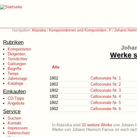
Navigation:
Klassika
/
Komponistinnen und Komponisten
/
F
/
Johann Heinr
Rubriken
Johan
Komponisten
Werke s
Dirigenten
Textdichter
Gattungen
Alle
Begriffe
Tempi
1802
Cellosonate Nr. 1
Jahrestage
Kataloge
1802
Cellosonate Nr. 2
1802
Cellosonate Nr. 3
Einkaufen
1802
Cellosonate Nr. 4
CD-Tipps
1802
Cellosonate Nr. 5
Angebote
1802
Cellosonate Nr. 6
Service
Suchen
Kontakt
In Klassika sind
10 weitere Werke
von Johann Hei
Impressum
Werke von Johann Heinrich Facius ist noch nich
Datenschutz