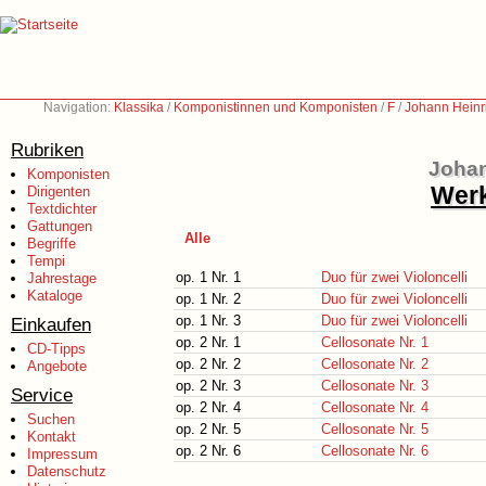
Navigation:
Klassika
/
Komponistinnen und Komponisten
/
F
/
Johann Heinr
Rubriken
Johan
Komponisten
Werk
Dirigenten
Textdichter
Gattungen
Alle
Begriffe
Tempi
op. 1 Nr. 1
Duo für zwei Violoncelli
Jahrestage
Kataloge
op. 1 Nr. 2
Duo für zwei Violoncelli
op. 1 Nr. 3
Duo für zwei Violoncelli
Einkaufen
op. 2 Nr. 1
Cellosonate Nr. 1
CD-Tipps
op. 2 Nr. 2
Cellosonate Nr. 2
Angebote
op. 2 Nr. 3
Cellosonate Nr. 3
Service
op. 2 Nr. 4
Cellosonate Nr. 4
Suchen
op. 2 Nr. 5
Cellosonate Nr. 5
Kontakt
op. 2 Nr. 6
Cellosonate Nr. 6
Impressum
Datenschutz