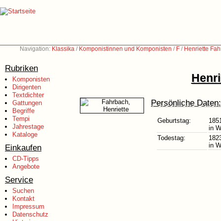
Navigation:
Klassika
/
Komponistinnen und Komponisten
/
F
/
Henriette Fa
Rubriken
Henri
Komponisten
Dirigenten
Textdichter
Persönliche Daten:
Gattungen
Begriffe
Tempi
Geburtstag:
185
Jahrestage
in W
Kataloge
Todestag:
182
in W
Einkaufen
CD-Tipps
Angebote
Service
Suchen
Kontakt
Impressum
Datenschutz