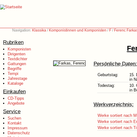
Navigation:
Klassika
/
Komponistinnen und Komponisten
/
F
/
Ferenc Farka
Rubriken
Fe
Komponisten
Dirigenten
Textdichter
Persönliche Daten:
Gattungen
Begriffe
Tempi
Geburtstag:
15.
Jahrestage
in 
Kataloge
Todestag:
10. 
in B
Einkaufen
CD-Tipps
Angebote
Werkverzeichnis:
Service
Werke sortiert nach M
Suchen
Werke sortiert nach E
Kontakt
Werke sortiert nach Ti
Impressum
Datenschutz