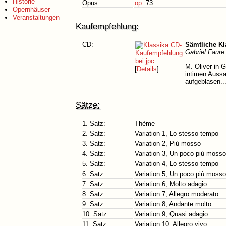
Historie
Opus:
op.
73
Opernhäuser
Veranstaltungen
Kaufempfehlung:
CD:
Sämtliche Kl
Gabriel Faure
M. Oliver in 
[
Details
]
intimen Aussa
aufgeblasen..
Sätze:
1. Satz:
Thème
2. Satz:
Variation 1, Lo stesso tempo
3. Satz:
Variation 2, Più mosso
4. Satz:
Variation 3, Un poco più mosso
5. Satz:
Variation 4, Lo stesso tempo
6. Satz:
Variation 5, Un poco più mosso
7. Satz:
Variation 6, Molto adagio
8. Satz:
Variation 7, Allegro moderato
9. Satz:
Variation 8, Andante molto
10. Satz:
Variation 9, Quasi adagio
11. Satz:
Variation 10, Allegro vivo