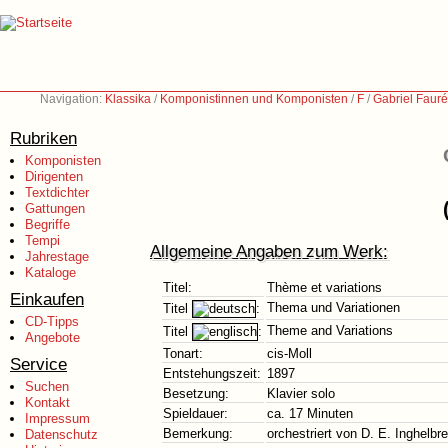
Navigation:
Klassika
/
Komponistinnen und Komponisten
/
F
/
Gabriel Faur
Rubriken
Komponisten
Dirigenten
Textdichter
Gattungen
Begriffe
Tempi
Allgemeine Angaben zum Werk:
Jahrestage
Kataloge
Titel:
Thème et variations
Einkaufen
Thema und Variationen
Titel
:
CD-Tipps
Theme and Variations
Titel
:
Angebote
Tonart:
cis-Moll
Service
Entstehungszeit:
1897
Suchen
Besetzung:
Klavier solo
Kontakt
Spieldauer:
ca. 17 Minuten
Impressum
Bemerkung:
orchestriert von D. E. Inghelbr
Datenschutz