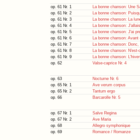
op. 61 Nr. 1
La bonne chanson: Une Sa
op. 61 Nr. 2
La bonne chanson: Puisque
op. 61 Nr. 3
La bonne chanson: La lune
op. 61 Nr. 4
La bonne chanson: J'allai
op. 61 Nr. 5
La bonne chanson: J'ai pr
op. 61 Nr. 6
La bonne chanson: Avant qu
op. 61 Nr. 7
La bonne chanson: Donc, ce
op. 61 Nr. 8
La bonne chanson: N'est-
op. 61 Nr. 9
La bonne chanson: L'hive
op. 62
Valse-caprice Nr. 4
op. 63
Nocturne Nr. 6
op. 65 Nr. 1
Ave verum corpus
op. 65 Nr. 2
Tantum ergo
op. 66
Barcarolle Nr. 5
op. 67 Nr. 1
Salve Regina
op. 67 Nr. 2
Ave Maria
op. 68
Allegro symphonique
op. 69
Romance / Romanze