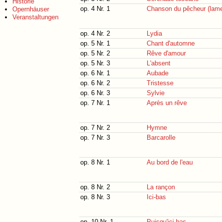
Historie
op. 4 Nr. 1
Chanson du pêcheur (lame
Opernhäuser
Veranstaltungen
op. 4 Nr. 2
Lydia
op. 5 Nr. 1
Chant d'automne
op. 5 Nr. 2
Rêve d'amour
op. 5 Nr. 3
L'absent
op. 6 Nr. 1
Aubade
op. 6 Nr. 2
Tristesse
op. 6 Nr. 3
Sylvie
op. 7 Nr. 1
Après un rêve
op. 7 Nr. 2
Hymne
op. 7 Nr. 3
Barcarolle
op. 8 Nr. 1
Au bord de l'eau
op. 8 Nr. 2
La rançon
op. 8 Nr. 3
Ici-bas
op. 10 Nr. 1
Puisqu'ici-bas