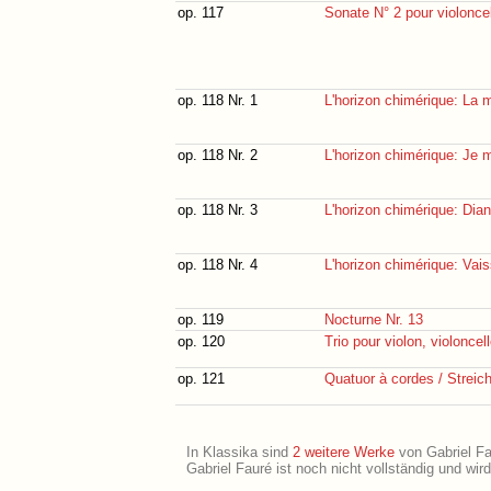
op. 117
Sonate N° 2 pour violoncel
op. 118 Nr. 1
L'horizon chimérique: La m
op. 118 Nr. 2
L'horizon chimérique: Je
op. 118 Nr. 3
L'horizon chimérique: Dia
op. 118 Nr. 4
L'horizon chimérique: Va
op. 119
Nocturne Nr. 13
op. 120
Trio pour violon, violoncell
op. 121
Quatuor à cordes / Streich
In Klassika sind
2 weitere Werke
von Gabriel Fau
Gabriel Fauré ist noch nicht vollständig und wi