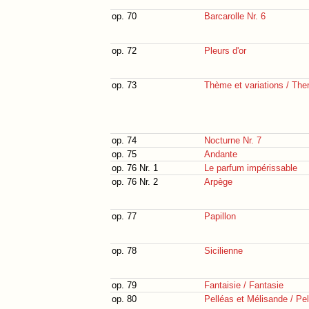
op. 70
Barcarolle Nr. 6
op. 72
Pleurs d'or
op. 73
Thème et variations / The
op. 74
Nocturne Nr. 7
op. 75
Andante
op. 76 Nr. 1
Le parfum impérissable
op. 76 Nr. 2
Arpège
op. 77
Papillon
op. 78
Sicilienne
op. 79
Fantaisie / Fantasie
op. 80
Pelléas et Mélisande / Pe