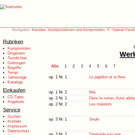
Navigation:
Klassika
/
Komponistinnen und Komponisten
/
F
/
Gabriel Faur
Rubriken
Komponisten
Werk
Dirigenten
Textdichter
Gattungen
Alle
1
2
3
4
5
6
7
Begriffe
Tempi
op. 1 Nr. 1
Le papillon et la fleur
Jahrestage
Kataloge
Einkaufen
op. 1 Nr. 2
Mai
CD-Tipps
op. 2 Nr. 1
Dans le ruines d'une abba
Angebote
op. 2 Nr. 2
Les matelots
Service
Suchen
op. 3 Nr. 1
Seule
Kontakt
Impressum
Datenschutz
op. 3 Nr. 2
Sérénade toscane