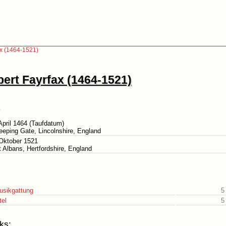
ax (1464-1521)
ert Fayrfax (1464-1521)
April 1464 (Taufdatum)
eeping Gate, Lincolnshire, England
Oktober 1521
t Albans, Hertfordshire, England
usikgattung
5
tel
5
ks: