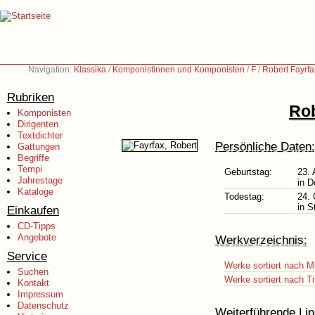
Navigation:
Klassika
/
Komponistinnen und Komponisten
/
F
/
Robert Fayrf
Rubriken
Rob
Komponisten
Dirigenten
Textdichter
Persönliche Daten:
Gattungen
Begriffe
Tempi
Geburtstag:
23. 
Jahrestage
in D
Kataloge
Todestag:
24. 
in S
Einkaufen
CD-Tipps
Angebote
Werkverzeichnis:
Service
Werke sortiert nach M
Suchen
Werke sortiert nach Ti
Kontakt
Impressum
Datenschutz
Weiterführende Lin