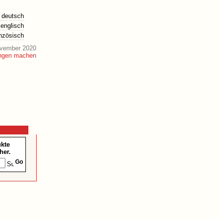
deutsch
englisch
anzösisch
ovember 2020
ukte
her.
Go