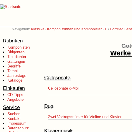
Navigation:
Klassika
/
Komponistinnen und Komponisten
/
F
/
Gottfried Feit
Rubriken
Gott
Komponisten
Werke 
Dirigenten
Textdichter
Gattungen
Begriffe
Tempi
Jahrestage
Cellosonate
Kataloge
Einkaufen
Cellosonate d-Moll
CD-Tipps
Angebote
Duo
Service
Suchen
Zwei Vortragsstücke für Violine und Klavier
Kontakt
Impressum
Datenschutz
Klaviermusik