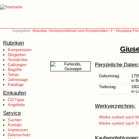
Navigation:
Klassika
/
Komponistinnen und Komponisten
/
F
/
Giuseppe Fer
Rubriken
Giuse
Komponisten
Dirigenten
Textdichter
Persönliche Daten:
Gattungen
Begriffe
Tempi
Geburtstag:
175
Jahrestage
in B
Kataloge
Todestag:
180
in L
Einkaufen
CD-Tipps
Angebote
Werkverzeichnis:
Service
Werke sortiert nach M
Suchen
Werke sortiert nach Ti
Kontakt
Impressum
Datenschutz
Kaufempfehlungen