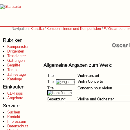
Navigation:
Klassika
/
Komponistinnen und Komponisten
/
F
/
Oscar Lorenz
Rubriken
Oscar 
Komponisten
Dirigenten
Textdichter
Gattungen
Allgemeine Angaben zum Werk:
Begriffe
Tempi
Jahrestage
Titel:
Violinkonzert
Kataloge
Violin Concerto
Titel
:
Einkaufen
Titel
Concerto pour violon
:
CD-Tipps
Angebote
Besetzung:
Violine und Orchester
Service
Suchen
Kontakt
Impressum
Datenschutz