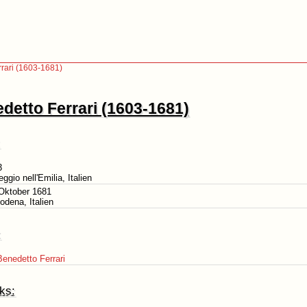
rari (1603-1681)
detto Ferrari (1603-1681)
3
eggio nell'Emilia, Italien
Oktober 1681
odena, Italien
:
enedetto Ferrari
ks: