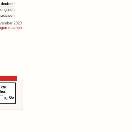
deutsch
englisch
anzösisch
ovember 2020
ukte
her.
Go