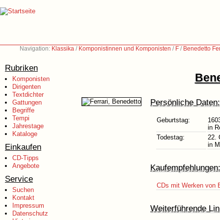
Navigation:
Klassika
/
Komponistinnen und Komponisten
/
F
/
Benedetto Fer
Rubriken
Bene
Komponisten
Dirigenten
Textdichter
Persönliche Daten:
Gattungen
Begriffe
Tempi
Geburtstag:
160
Jahrestage
in R
Kataloge
Todestag:
22. 
in M
Einkaufen
CD-Tipps
Angebote
Kaufempfehlungen
Service
CDs mit Werken von B
Suchen
Kontakt
Impressum
Weiterführende Lin
Datenschutz