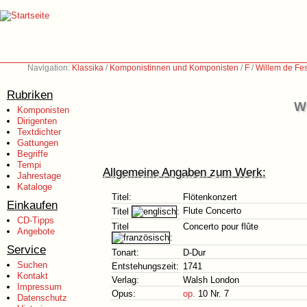
Navigation:
Klassika
/
Komponistinnen und Komponisten
/
F
/
Willem de Fe
Rubriken
W
Komponisten
Dirigenten
Textdichter
Gattungen
Begriffe
Tempi
Allgemeine Angaben zum Werk:
Jahrestage
Kataloge
Titel:
Flötenkonzert
Einkaufen
Flute Concerto
Titel
:
CD-Tipps
Titel
Concerto pour flûte
Angebote
:
Service
Tonart:
D-Dur
Suchen
Entstehungszeit:
1741
Kontakt
Verlag:
Walsh London
Impressum
Opus:
op.
10 Nr. 7
Datenschutz