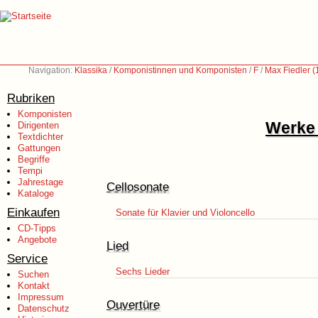
Navigation:
Klassika
/
Komponistinnen und Komponisten
/
F
/
Max Fiedler 
Rubriken
Komponisten
Werke 
Dirigenten
Textdichter
Gattungen
Begriffe
Tempi
Jahrestage
Cellosonate
Kataloge
Einkaufen
Sonate für Klavier und Violoncello
CD-Tipps
Angebote
Lied
Service
Sechs Lieder
Suchen
Kontakt
Impressum
Ouvertüre
Datenschutz