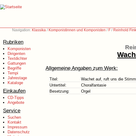
Navigation:
Klassika
/
Komponistinnen und Komponisten
/
F
/
Reinhold Fin
Rubriken
Rei
Komponisten
Wache
Dirigenten
Textdichter
Gattungen
Allgemeine Angaben zum Werk:
Begriffe
Tempi
Jahrestage
Titel:
Wachet auf, ruft uns die Stim
Kataloge
Untertitel:
Choralfantasie
Einkaufen
Besetzung:
Orgel
CD-Tipps
Angebote
Service
Suchen
Kontakt
Impressum
Datenschutz