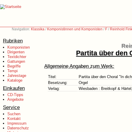
Navigation:
Klassika
/
Komponistinnen und Komponisten
/
F
/
Reinhold Fin
Rubriken
Rei
Komponisten
Partita über den 
Dirigenten
Textdichter
Gattungen
Allgemeine Angaben zum Werk:
Begriffe
Tempi
Jahrestage
Titel:
Partita über den Choral "In dich
Kataloge
Besetzung:
Orgel
Einkaufen
Verlag:
Wiesbaden : Breitkopf & Härtel
CD-Tipps
Angebote
Service
Suchen
Kontakt
Impressum
Datenschutz