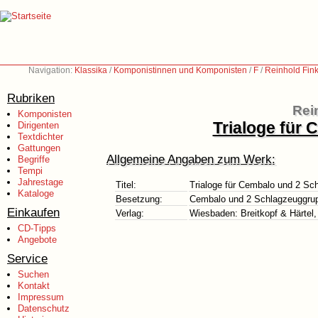
Navigation:
Klassika
/
Komponistinnen und Komponisten
/
F
/
Reinhold Fin
Rubriken
Rei
Komponisten
Trialoge für
Dirigenten
Textdichter
Gattungen
Allgemeine Angaben zum Werk:
Begriffe
Tempi
Jahrestage
Titel:
Trialoge für Cembalo und 2 Sc
Kataloge
Besetzung:
Cembalo und 2 Schlagzeuggru
Einkaufen
Verlag:
Wiesbaden: Breitkopf & Härtel,
CD-Tipps
Angebote
Service
Suchen
Kontakt
Impressum
Datenschutz