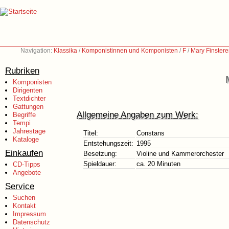
Navigation:
Klassika
/
Komponistinnen und Komponisten
/
F
/
Mary Finstere
Rubriken
Komponisten
Dirigenten
Textdichter
Gattungen
Allgemeine Angaben zum Werk:
Begriffe
Tempi
Jahrestage
Titel:
Constans
Kataloge
Entstehungszeit:
1995
Einkaufen
Besetzung:
Violine und Kammerorchester
Spieldauer:
ca. 20 Minuten
CD-Tipps
Angebote
Service
Suchen
Kontakt
Impressum
Datenschutz