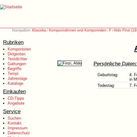
Navigation:
Klassika
/
Komponistinnen und Komponisten
/
F
/
Aldo Finzi (1
Rubriken
Komponisten
Dirigenten
Textdichter
Persönliche Daten:
Gattungen
Begriffe
Tempi
Geburtstag:
4. F
Jahrestage
in M
Kataloge
Todestag:
7. F
Einkaufen
CD-Tipps
Angebote
Service
Suchen
Kontakt
Impressum
Datenschutz