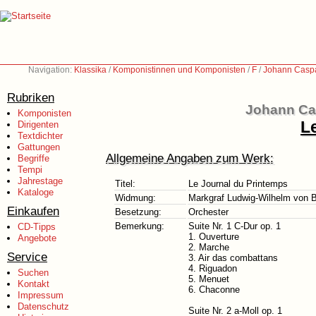
Navigation:
Klassika
/
Komponistinnen und Komponisten
/
F
/
Johann Caspa
Rubriken
Johann Cas
Komponisten
L
Dirigenten
Textdichter
Gattungen
Allgemeine Angaben zum Werk:
Begriffe
Tempi
Jahrestage
Titel:
Le Journal du Printemps
Kataloge
Widmung:
Markgraf Ludwig-Wilhelm von 
Einkaufen
Besetzung:
Orchester
Bemerkung:
Suite Nr. 1 C-Dur op. 1
CD-Tipps
1. Ouverture
Angebote
2. Marche
Service
3. Air das combattans
4. Riguadon
Suchen
5. Menuet
Kontakt
6. Chaconne
Impressum
Datenschutz
Suite Nr. 2 a-Moll op. 1