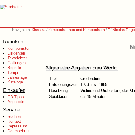
Navigation:
Klassika
/
Komponistinnen und Komponisten
/
F
/
Nicolas Flage
Rubriken
N
Komponisten
Dirigenten
Textdichter
Gattungen
Allgemeine Angaben zum Werk:
Begriffe
Tempi
Jahrestage
Titel:
Credendum
Kataloge
Entstehungszeit:
1973, rev. 1985
Einkaufen
Besetzung:
Violine und Orchester (oder Kla
Spieldauer:
ca. 15 Minuten
CD-Tipps
Angebote
Service
Suchen
Kontakt
Impressum
Datenschutz