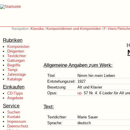
Navigation:
Klassika
/
Komponistinnen und Komponisten
/
F
/
Hans Fleisch
Rubriken
H
Komponisten
Dirigenten
Textdichter
Gattungen
Allgemeine Angaben zum Werk:
Begriffe
Tempi
Jahrestage
Titel:
Nimm hin mein Lieben
Kataloge
Entstehungszeit:
1927
Einkaufen
Besetzung:
Alt und Klavier
Opus:
op.
57 Nr. 4:
6 Lieder für Alt u
CD-Tipps
Angebote
Service
Text:
Suchen
Kontakt
Textdichter:
Marie Sauer
Impressum
Sprache:
deutsch
Datenschutz