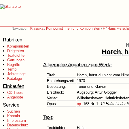
Navigation:
Klassika
/
Komponistinnen und Komponisten
/
F
/
Hans Fleisch
Rubriken
H
Komponisten
Horch, h
Dirigenten
Textdichter
Gattungen
Allgemeine Angaben zum Werk:
Begriffe
Tempi
Jahrestage
Titel:
Horch, hörst du nicht vom Him
Kataloge
Entstehungszeit:
1973
Einkaufen
Besetzung:
Tenor und Klavier
Erstdruck:
Augsburg: Artur Glogger
CD-Tipps
Angebote
Verlag:
Wilhelmshaven: Heinrichshofen
Opus:
op.
168 Nr. 1:
12 Hafis-Lieder f
Service
Suchen
Kontakt
Text:
Impressum
Datenschutz
Textdichter:
Hafis