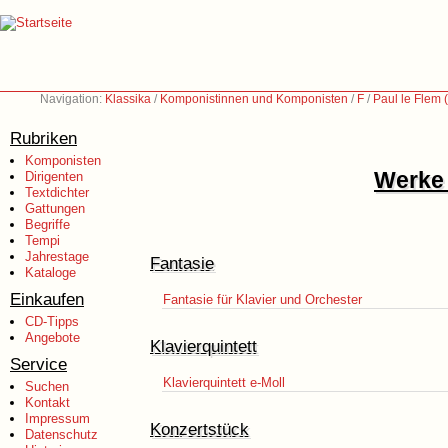
Navigation:
Klassika
/
Komponistinnen und Komponisten
/
F
/
Paul le Flem
Rubriken
Komponisten
Werke 
Dirigenten
Textdichter
Gattungen
Begriffe
Tempi
Jahrestage
Fantasie
Kataloge
Einkaufen
Fantasie für Klavier und Orchester
CD-Tipps
Angebote
Klavierquintett
Service
Klavierquintett e-Moll
Suchen
Kontakt
Impressum
Konzertstück
Datenschutz