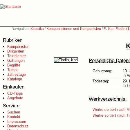
Navigation:
Klassika
/
Komponistinnen und Komponisten
/
F
/
Karl Flodin (
Rubriken
K
Komponisten
Dirigenten
Textdichter
Persönliche Daten:
Gattungen
Begriffe
Tempi
Geburtstag:
10. 
Jahrestage
in V
Kataloge
Todestag:
29.
in H
Einkaufen
CD-Tipps
Angebote
Werkverzeichnis:
Service
Werke sortiert nach M
Suchen
Werke sortiert nach Ti
Kontakt
Impressum
Datenschutz