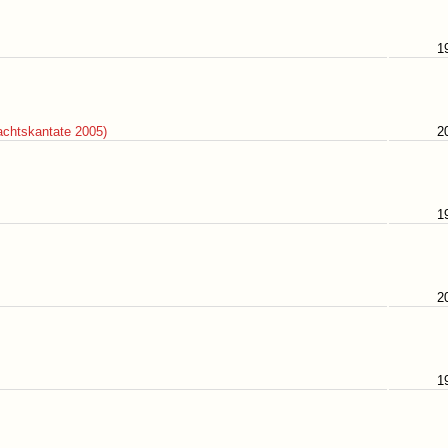
1
nachtskantate 2005)
2
1
2
1