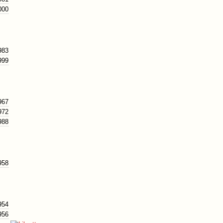
000
983
999
967
972
988
958
954
956