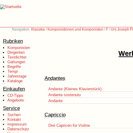
Navigation:
Klassika
/
Komponistinnen und Komponisten
/
F
/
Urs Joseph Fl
Rubriken
Komponisten
Werk
Dirigenten
Textdichter
Gattungen
Begriffe
Tempi
Jahrestage
Andantes
Kataloge
Einkaufen
Andante (Kleines Klavierstück)
Andante sostenuto
CD-Tipps
Angebote
Andante
Service
Capriccio
Suchen
Kontakt
Impressum
Drei Capricen für Violine
Datenschutz