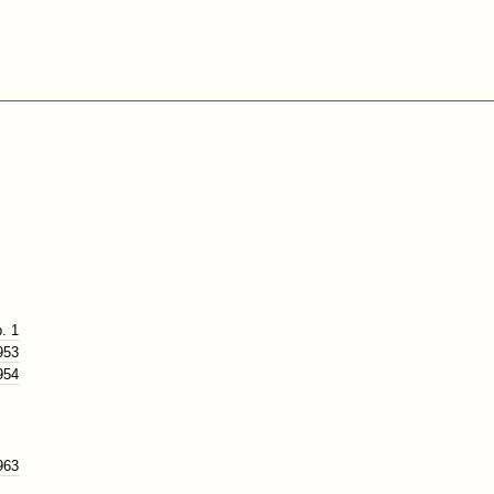
. 1
953
954
963