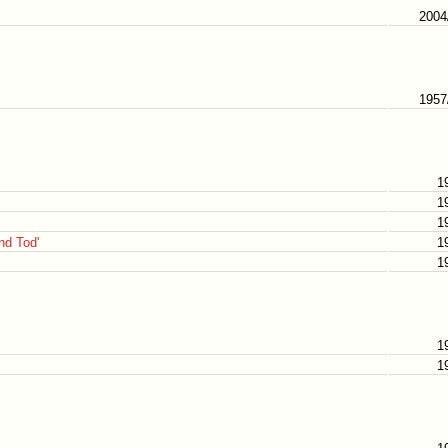
2004
1957
1
1
1
nd Tod'
1
1
1
1