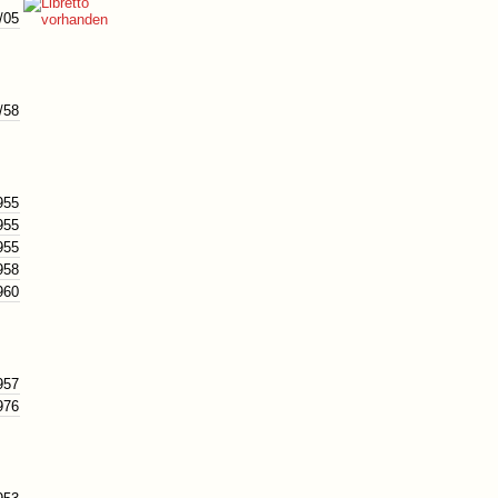
/05
/58
955
955
955
958
960
957
976