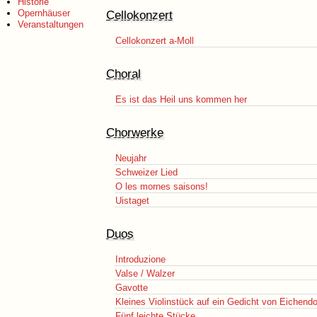
Historie
Opernhäuser
Cellokonzert
Veranstaltungen
Cellokonzert a-Moll
Choral
Es ist das Heil uns kommen her
Chorwerke
Neujahr
Schweizer Lied
O les mornes saisons!
Uistaget
Duos
Introduzione
Valse / Walzer
Gavotte
Kleines Violinstück auf ein Gedicht von Eichendo
Fünf leichte Stücke