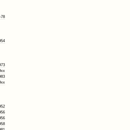
-78
954
973
9xx
983
9xx
952
956
956
958
981