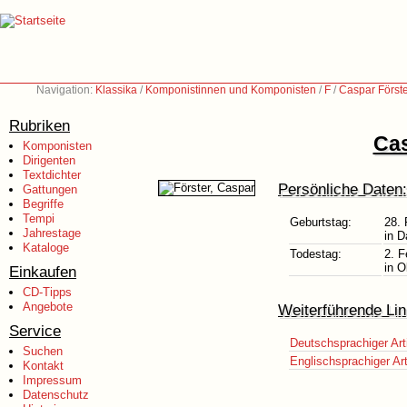
Navigation:
Klassika
/
Komponistinnen und Komponisten
/
F
/
Caspar Först
Rubriken
Cas
Komponisten
Dirigenten
Textdichter
Persönliche Daten:
Gattungen
Begriffe
Tempi
Geburtstag:
28. 
Jahrestage
in 
Kataloge
Todestag:
2. F
in 
Einkaufen
CD-Tipps
Angebote
Weiterführende Lin
Service
Deutschsprachiger Art
Suchen
Englischsprachiger Art
Kontakt
Impressum
Datenschutz