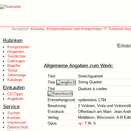
Navigation:
Klassika
/
Komponistinnen und Komponisten
/
F
/
Emanuel Aloy
Rubriken
Eman
Komponisten
Dirigenten
Textdichter
Gattungen
Allgemeine Angaben zum Werk:
Begriffe
Tempi
Jahrestage
Titel:
Streichquartett
Kataloge
String Quartet
Titel
:
Einkaufen
Titel
Quatuor à cordes
:
CD-Tipps
Angebote
Entstehungszeit:
spätestens 1794
Service
Besetzung:
2 Violinen, Viola und Violoncell
Erstdruck:
Offenbach am Main: Jean Andr
Suchen
Verlag:
Middleton, Wisconsin: A-R Edit
Kontakt
Impressum
Opus:
op.
7 Nr. 6
Datenschutz