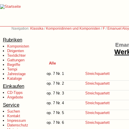
Navigation:
Klassika
/
Komponistinnen und Komponisten
/
F
/
Emanuel Aloy
Rubriken
Eman
Komponisten
Werk
Dirigenten
Textdichter
Gattungen
Alle
Begriffe
Tempi
op. 7 Nr. 1
Streichquartett
Jahrestage
Kataloge
op. 7 Nr. 2
Streichquartett
Einkaufen
CD-Tipps
op. 7 Nr. 3
Streichquartett
Angebote
op. 7 Nr. 4
Streichquartett
Service
Suchen
op. 7 Nr. 5
Streichquartett
Kontakt
Impressum
op. 7 Nr. 6
Streichquartett
Datenschutz