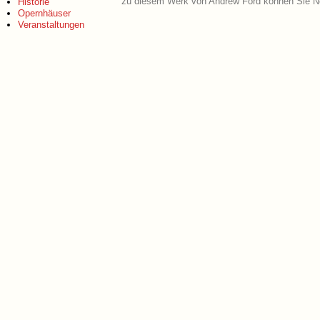
zu diesem Werk von Andrew Ford können Sie No
Historie
Opernhäuser
Veranstaltungen