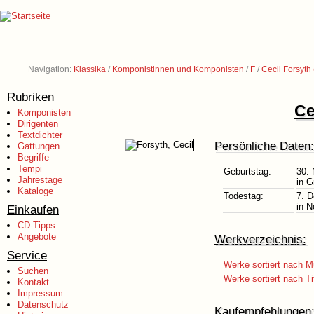
Navigation:
Klassika
/
Komponistinnen und Komponisten
/
F
/
Cecil Forsyth
Rubriken
Ce
Komponisten
Dirigenten
Textdichter
Persönliche Daten:
Gattungen
Begriffe
Tempi
Geburtstag:
30.
Jahrestage
in G
Kataloge
Todestag:
7. 
in 
Einkaufen
CD-Tipps
Angebote
Werkverzeichnis:
Service
Werke sortiert nach M
Suchen
Werke sortiert nach Ti
Kontakt
Impressum
Datenschutz
Kaufempfehlungen