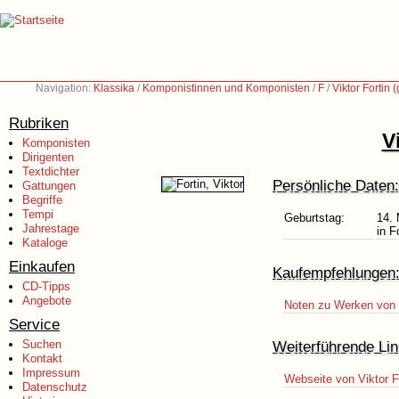
Navigation:
Klassika
/
Komponistinnen und Komponisten
/
F
/
Viktor Fortin 
Rubriken
V
Komponisten
Dirigenten
Textdichter
Persönliche Daten:
Gattungen
Begriffe
Tempi
Geburtstag:
14. 
Jahrestage
in F
Kataloge
Einkaufen
Kaufempfehlungen
CD-Tipps
Angebote
Noten zu Werken von V
Service
Suchen
Weiterführende Lin
Kontakt
Impressum
Webseite von Viktor F
Datenschutz