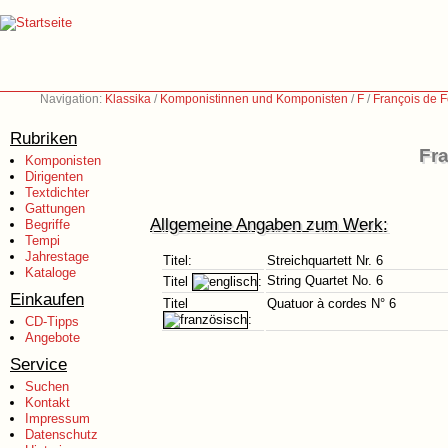
Navigation:
Klassika
/
Komponistinnen und Komponisten
/
F
/
François de 
Rubriken
Fr
Komponisten
Dirigenten
Textdichter
Gattungen
Allgemeine Angaben zum Werk:
Begriffe
Tempi
Jahrestage
Titel:
Streichquartett Nr. 6
Kataloge
String Quartet No. 6
Titel
:
Einkaufen
Titel
Quatuor à cordes N° 6
:
CD-Tipps
Angebote
Service
Suchen
Kontakt
Impressum
Datenschutz