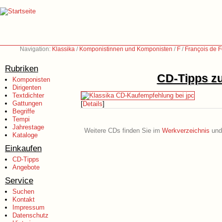
Navigation:
Klassika
/
Komponistinnen und Komponisten
/
F
/
François de 
Rubriken
CD-Tipps zu
Komponisten
Dirigenten
Textdichter
Gattungen
[
Details
]
Begriffe
Tempi
Jahrestage
Weitere CDs finden Sie im
Werkverzeichnis
und 
Kataloge
Einkaufen
CD-Tipps
Angebote
Service
Suchen
Kontakt
Impressum
Datenschutz