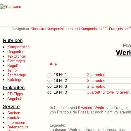
Navigation:
Klassika
/
Komponistinnen und Komponisten
/
F
/
François de 
Rubriken
Fr
Komponisten
Werk
Dirigenten
Textdichter
Gattungen
Alle
Begriffe
Tempi
op. 18 Nr. 1
Gitarrentrio
Jahrestage
Kataloge
op. 18 Nr. 2
Gitarrentrio
op. 18 Nr. 3
Gitarrentrio
Einkaufen
op. 19 Nr. 3
Quartett für zwei Gitarren,
CD-Tipps
Angebote
Service
In Klassika sind
9 weitere Werke
von François de
von François de Fossa ist noch nicht vollständ
Suchen
Kontakt
Impressum
Legende:
Datenschutz
zu diesem Werk von François de Fossa liegen a