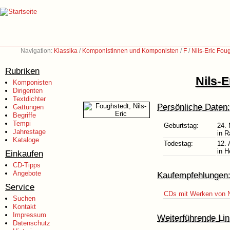
Navigation:
Klassika
/
Komponistinnen und Komponisten
/
F
/
Nils-Eric Fou
Rubriken
Nils-E
Komponisten
Dirigenten
Textdichter
Persönliche Daten:
Gattungen
Begriffe
Tempi
Geburtstag:
24. 
Jahrestage
in R
Kataloge
Todestag:
12. 
in H
Einkaufen
CD-Tipps
Angebote
Kaufempfehlungen
Service
CDs mit Werken von N
Suchen
Kontakt
Impressum
Weiterführende Lin
Datenschutz