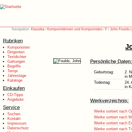
Navigation:
Klassika
/
Komponistinnen und Komponisten
/
F
/
John Foulds 
Rubriken
J
Komponisten
Dirigenten
Textdichter
Persönliche Daten:
Gattungen
Begriffe
Tempi
Geburtstag:
2. 
Jahrestage
in M
Kataloge
Todestag:
24. 
in K
Einkaufen
CD-Tipps
Angebote
Werkverzeichnis:
Service
Werke sortiert nach O
Suchen
Werke sortiert nach M
Kontakt
Werke sortiert nach E
Impressum
Datenschutz
Werke sortiert nach Ti