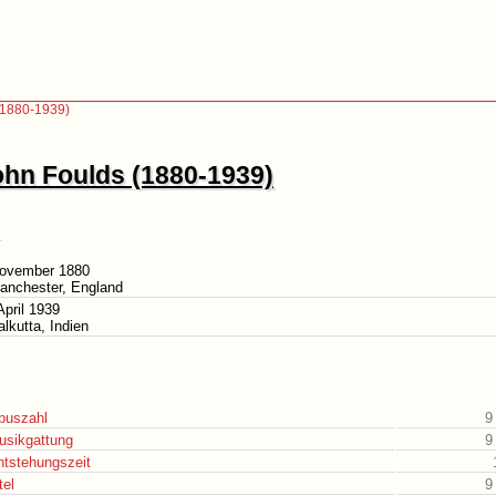
(1880-1939)
ohn Foulds (1880-1939)
November 1880
anchester, England
April 1939
alkutta, Indien
puszahl
9
usikgattung
9
ntstehungszeit
tel
9