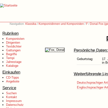
Navigation:
Klassika
/
Komponistinnen und Komponisten
/
F
/
Donal Fox (g
Rubriken
Komponisten
Dirigenten
Textdichter
Persönliche Daten:
Gattungen
Begriffe
Tempi
Geburtstag:
17. 
Jahrestage
in 
Kataloge
Einkaufen
Weiterführende Lin
CD-Tipps
Angebote
Deutschsprachiger Art
Service
Englischsprachiger Art
Suchen
Kontakt
Impressum
Datenschutz