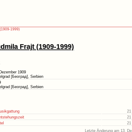
 (1909-1999)
dmila Frajt (1909-1999)
 Dezember 1909
elgrad [Београд], Serbien
9
elgrad [Београд], Serbien
usikgattung
21
ntstehungszeit
21
tel
21
Letzte Änderung am 13. D