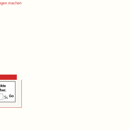
ukte
her.
Go