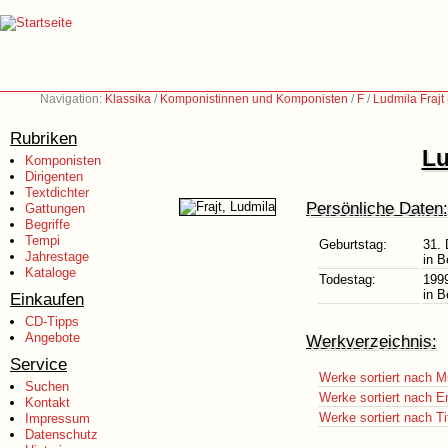
Navigation:
Klassika
/
Komponistinnen und Komponisten
/
F
/
Ludmila Frajt
Rubriken
Lu
Komponisten
Dirigenten
Textdichter
Persönliche Daten:
Gattungen
Begriffe
Tempi
Geburtstag:
31.
Jahrestage
in B
Kataloge
Todestag:
199
in B
Einkaufen
CD-Tipps
Angebote
Werkverzeichnis:
Service
Werke sortiert nach M
Suchen
Werke sortiert nach E
Kontakt
Werke sortiert nach Ti
Impressum
Datenschutz